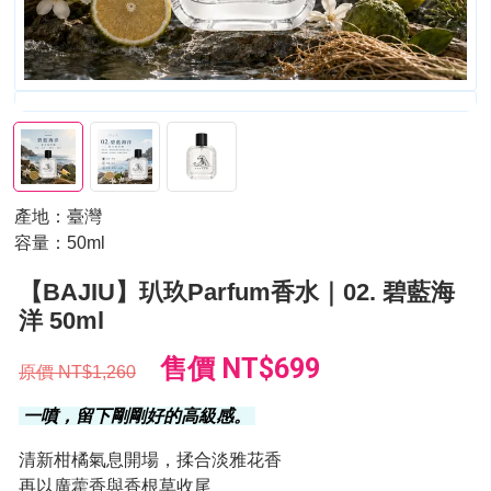
產地：臺灣
容量：50ml
【BAJIU】玐玖Parfum香水｜02. 碧藍海
洋 50ml
售價
NT$699
原價
NT$1,260
一噴，留下剛剛好的高級感。
清新柑橘氣息開場，揉合淡雅花香
再以廣藿香與香根草收尾